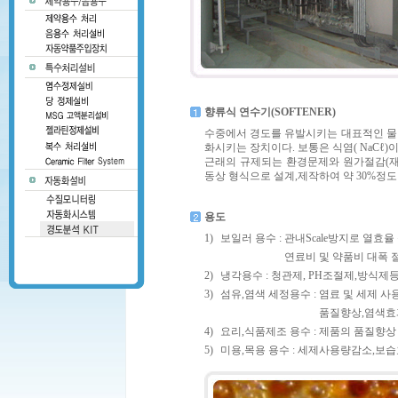
향류식 연수기(SOFTENER)
수중에서 경도를 유발시키는 대표적인 물질인 
화시키는 장치이다. 보통은 식염( NaCℓ
근래의 규제되는 환경문제와 원가절감(재
동상 형식으로 설계,제작하여 약 30%정도
용도
1)
보일러 용수 : 관내Scale방지로 열효율
보일러 용수 :
연료비 및 약품비 대폭 절
2)
냉각용수 : 청관제, PH조절제,방식제
3)
섬유,염색 세정용수 : 염료 및 세제 사
섬유,염색 세정용수 :
품질향상,염색효
4)
요리,식품제조 용수 : 제품의 품질향상
5)
미용,목용 용수 : 세제사용량감소,보