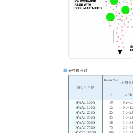
규격형 사양
Resin Vol.
처리유
형식＼구분
ℓ
㎥/Hr
AWAT-10US
10
0.2~0.
AWAT-15US
15
0.5~1.
AWAT-25US
25
1.0~2.
AWAT-35US
35
1.0~3.
AWAT-50US
50
1.5~3.
AWAT-75US
75
2.0~4.
AWAT-100US
100
2.0~4.